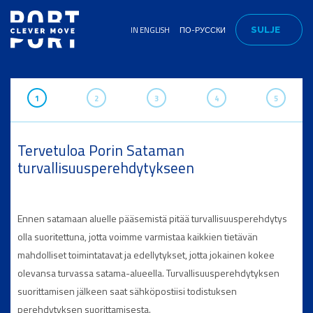
IN ENGLISH
ПО-РУССКИ
SULJE
1
2
3
4
5
Tervetuloa Porin Sataman
turvallisuusperehdytykseen
Ennen satamaan aluelle pääsemistä pitää turvallisuusperehdytys
olla suoritettuna, jotta voimme varmistaa kaikkien tietävän
mahdolliset toimintatavat ja edellytykset, jotta jokainen kokee
olevansa turvassa satama-alueella. Turvallisuusperehdytyksen
suorittamisen jälkeen saat sähköpostiisi todistuksen
perehdytyksen suorittamisesta.