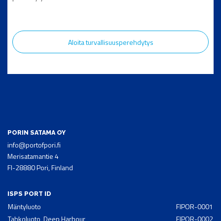
Aloita turvallisuusperehdytys
PORIN SATAMA OY
info@portofpori.fi
Merisatamantie 4
FI-28880 Pori, Finland
ISPS PORT ID
Mäntyluoto
FIPOR-0001
Tahkoluoto, Deep Harbour
FIPOR-0002