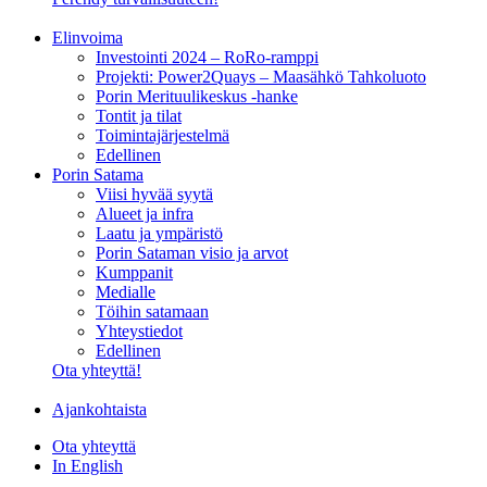
Elinvoima
Investointi 2024 – RoRo-ramppi
Projekti: Power2Quays – Maasähkö Tahkoluoto
Porin Merituulikeskus -hanke
Tontit ja tilat
Toimintajärjestelmä
Edellinen
Porin Satama
Viisi hyvää syytä
Alueet ja infra
Laatu ja ympäristö
Porin Sataman visio ja arvot
Kumppanit
Medialle
Töihin satamaan
Yhteystiedot
Edellinen
Ota yhteyttä!
Ajankohtaista
Ota yhteyttä
In English