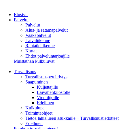
Etusivu
Palvelut
Palvelut
Alus- ja satamapalvelut
Vaakapalvelut
Laivaliikenne
Rautatieliikenne
Kartat
Ehdot palveluntarjoajille
Muistathan kulkuluvat
Turvallisuus
Turvallisuusperehdytys
Saapuminen
Kuljettajille
Laivahenkilöstölle
Vierailijoille
Edellinen
Kulkulupa
Toimintaohjeet
Tietoa lähialueen asukkaille – Turvallisuustiedotteet
Edellinen
Perehdy turvallisuuteen!