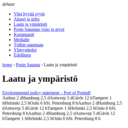
dehaze
Viisi hyvää syytä
Alueet ja infra
Laatu ja ympäristö
Porin Sataman visio ja arvot
Kumppanit
Medialle
Töihin satamaan
Yhteystiedot
Edellinen
home
›
Porin Satama
›
Laatu ja ympäristö
Laatu ja ympäristö
Environmental policy statement – Port of Pori
pdf
Aarhus
2
d
Hamburg
2,5
d
Antwerp
5
d
Gävle
12
h
Tampere
1
h
Helsinki
2,5
h
Oulu
6
h
St. Petersburg
8
h
Aarhus
2
d
Hamburg
2,5
d
Antwerp
5
d
Gävle
12
h
Tampere
1
h
Helsinki
2,5
h
Oulu
6
h
St.
Petersburg
8
h
Aarhus
2
d
Hamburg
2,5
d
Antwerp
5
d
Gävle
12
h
Tampere
1
h
Helsinki
2,5
h
Oulu
6
h
St. Petersburg
8
h