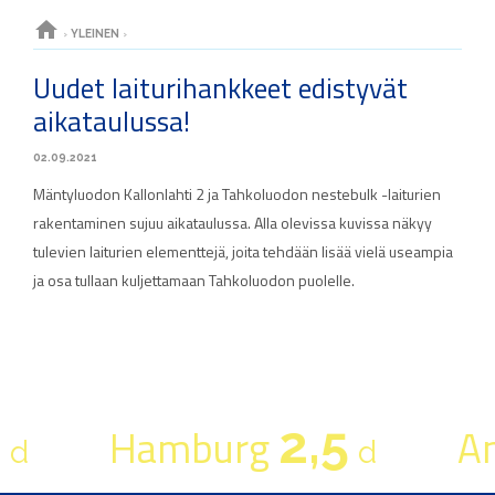
home
›
YLEINEN
›
Uudet laiturihankkeet edistyvät
aikataulussa!
02.09.2021
Mäntyluodon Kallonlahti 2 ja Tahkoluodon nestebulk -laiturien
rakentaminen sujuu aikataulussa. Alla olevissa kuvissa näkyy
tulevien laiturien elementtejä, joita tehdään lisää vielä useampia
ja osa tullaan kuljettamaan Tahkoluodon puolelle.
2,5
Hamburg
A
d
d