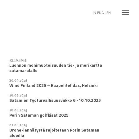
dehaze
IN ENGLISH
13.10.2025
Luonnon monimuotoisuuden tie- ja merikartta
satama-alalle
30.09.2025
Wind Finland 2025 – Kaapelitehdas, Helsinki
16.09.2025
Satamien Työturvallisuusviikko 6.-10.10.2025
18.06.2025
Porin Sataman golfkisat 2025
02.06.2025
Drone-lennätystä rajoitetaan Porin Sataman
alueilla