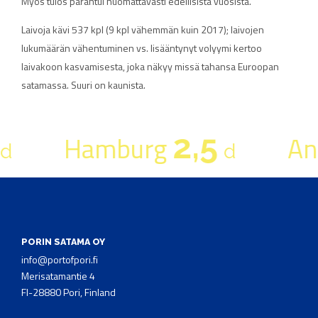
Myös tulos parantui huomattavasti edellisistä vuosista.
Laivoja kävi 537 kpl (9 kpl vähemmän kuin 2017); laivojen
lukumäärän vähentuminen vs. lisääntynyt volyymi kertoo
laivakoon kasvamisesta, joka näkyy missä tahansa Euroopan
satamassa. Suuri on kaunista.
2,5
Hamburg
An
d
d
PORIN SATAMA OY
info@portofpori.fi
Merisatamantie 4
FI-28880 Pori, Finland