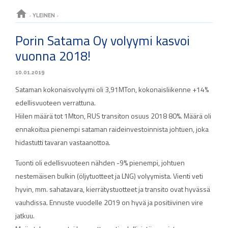
home
›
YLEINEN
›
Porin Satama Oy volyymi kasvoi
vuonna 2018!
10.01.2019
Sataman kokonaisvolyymi oli 3,91MTon, kokonaisliikenne +14%
edellisvuoteen verrattuna.
Hiilen määrä tot 1Mton, RUS transiton osuus 2018 80%. Määrä oli
ennakoitua pienempi sataman raideinvestoinnista johtuen, joka
hidastutti tavaran vastaanottoa.
Tuonti oli edellisvuoteen nähden -9% pienempi, johtuen
nestemäisen bulkin (öljytuotteet ja LNG) volyymista. Vienti veti
hyvin, mm. sahatavara, kierrätystuotteet ja transito ovat hyvässä
vauhdissa. Ennuste vuodelle 2019 on hyvä ja positiivinen vire
jatkuu.