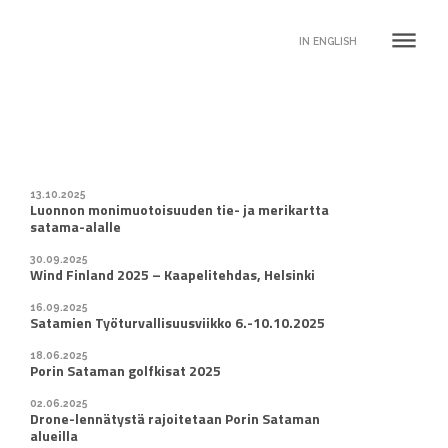
dehaze
IN ENGLISH
13.10.2025
Luonnon monimuotoisuuden tie- ja merikartta
satama-alalle
30.09.2025
Wind Finland 2025 – Kaapelitehdas, Helsinki
16.09.2025
Satamien Työturvallisuusviikko 6.-10.10.2025
18.06.2025
Porin Sataman golfkisat 2025
02.06.2025
Drone-lennätystä rajoitetaan Porin Sataman
alueilla