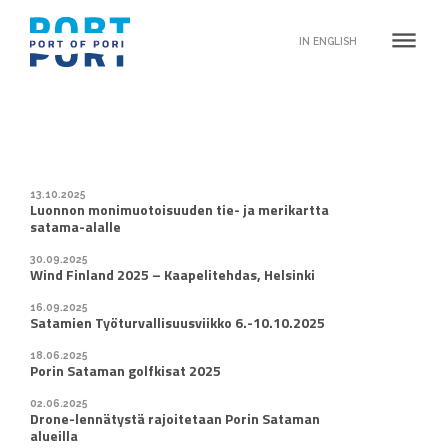
dehaze
IN ENGLISH
13.10.2025
Luonnon monimuotoisuuden tie- ja merikartta
satama-alalle
30.09.2025
Wind Finland 2025 – Kaapelitehdas, Helsinki
16.09.2025
Satamien Työturvallisuusviikko 6.-10.10.2025
18.06.2025
Porin Sataman golfkisat 2025
02.06.2025
Drone-lennätystä rajoitetaan Porin Sataman
alueilla