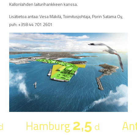
Kallonlahden laiturihankkeen kanssa.
Lisätietoa antaa: Vesa Mäkilä, Toimitusjohtaja, Porin Satama Oy,
puh: +358 44 701 2601
2,5
Hamburg
An
d
d