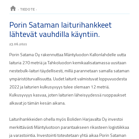
home
›
TIEDOTE
›
Porin Sataman laiturihankkeet
lähtevät vauhdilla käyntiin.
23.06.2021
Porin Satama Oy rakennuttaa Mäntyluodon Kallonlahdelle uutta
laituria 270 metriä ja Tahkoluodon kemikaalisatamassa uusitaan
nestebulk-laituri täydellisesti, millä parannetaan samalla sataman
ympäristöturvallisuutta. Uudet laiturit valmistuvat loppuvuodesta
2022 ja laiturien kulkusyvyys tulee olemaan 12 metriä.
Kulkusyvyys kasvaa, joten laiturien läheisyydessä ruoppaukset
alkavat jo tämän kesän aikana.
Laiturihankkeiden ohella myös Boliden Harjavalta Oy investoi
merkittävästi Mäntyluotoon parantaakseen rikasteen logistiikkaa
ja varastointia. Investointi toteutetaan yhtä aikaa Porin Sataman