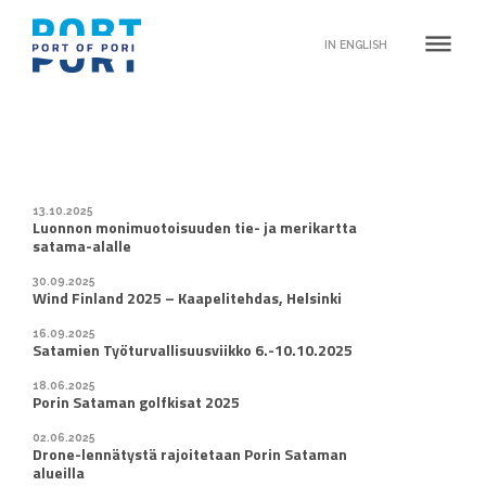
dehaze
IN ENGLISH
13.10.2025
Luonnon monimuotoisuuden tie- ja merikartta
satama-alalle
30.09.2025
Wind Finland 2025 – Kaapelitehdas, Helsinki
16.09.2025
Satamien Työturvallisuusviikko 6.-10.10.2025
18.06.2025
Porin Sataman golfkisat 2025
02.06.2025
Drone-lennätystä rajoitetaan Porin Sataman
alueilla