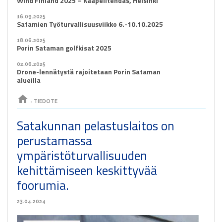
Wind Finland 2025 – Kaapelitehdas, Helsinki
16.09.2025
Satamien Työturvallisuusviikko 6.-10.10.2025
18.06.2025
Porin Sataman golfkisat 2025
02.06.2025
Drone-lennätystä rajoitetaan Porin Sataman
alueilla
home
›
TIEDOTE
Satakunnan pelastuslaitos on
perustamassa
ympäristöturvallisuuden
kehittämiseen keskittyvää
foorumia.
23.04.2024