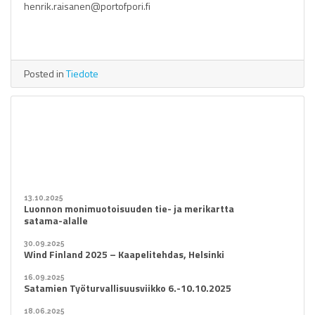
henrik.raisanen@portofpori.fi
Posted in
Tiedote
13.10.2025
Luonnon monimuotoisuuden tie- ja merikartta
satama-alalle
30.09.2025
Wind Finland 2025 – Kaapelitehdas, Helsinki
16.09.2025
Satamien Työturvallisuusviikko 6.-10.10.2025
18.06.2025