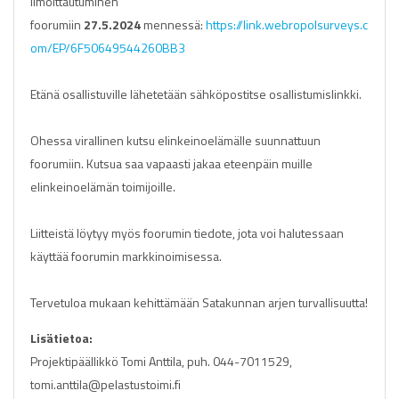
Ilmoittautuminen
foorumiin
27.5.2024
mennessä:
https://link.webropolsurveys.c
om/EP/6F50649544260BB3
Etänä osallistuville lähetetään sähköpostitse osallistumislinkki.
Ohessa virallinen kutsu elinkeinoelämälle suunnattuun
foorumiin. Kutsua saa vapaasti jakaa eteenpäin muille
elinkeinoelämän toimijoille.
Liitteistä löytyy myös foorumin tiedote, jota voi halutessaan
käyttää foorumin markkinoimisessa.
Tervetuloa mukaan kehittämään Satakunnan arjen turvallisuutta!
Lisätietoa:
Projektipäällikkö Tomi Anttila, puh. 044-7011529,
tomi.anttila@pelastustoimi.fi