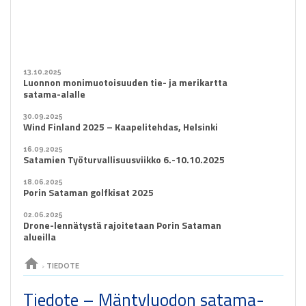
13.10.2025
Luonnon monimuotoisuuden tie- ja merikartta
satama-alalle
30.09.2025
Wind Finland 2025 – Kaapelitehdas, Helsinki
16.09.2025
Satamien Työturvallisuusviikko 6.-10.10.2025
18.06.2025
Porin Sataman golfkisat 2025
02.06.2025
Drone-lennätystä rajoitetaan Porin Sataman
alueilla
home
›
TIEDOTE
Tiedote – Mäntyluodon satama-