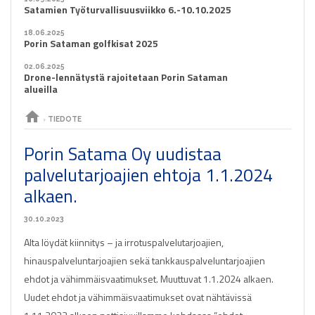
Satamien Työturvallisuusviikko 6.-10.10.2025
18.06.2025
Porin Sataman golfkisat 2025
02.06.2025
Drone-lennätystä rajoitetaan Porin Sataman
alueilla
home
›
TIEDOTE
Porin Satama Oy uudistaa
palvelutarjoajien ehtoja 1.1.2024
alkaen.
30.10.2023
Alta löydät kiinnitys – ja irrotuspalvelutarjoajien,
hinauspalveluntarjoajien sekä tankkauspalveluntarjoajien
ehdot ja vähimmäisvaatimukset. Muuttuvat 1.1.2024 alkaen.
Uudet ehdot ja vähimmäisvaatimukset ovat nähtävissä