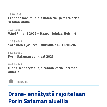
13.10.2025
Luonnon monimuotoisuuden tie- ja merikartta
satama-alalle
30.09.2025
Wind Finland 2025 – Kaapelitehdas, Helsinki
16.09.2025
Satamien Työturvallisuusviikko 6.-10.10.2025
18.06.2025
Porin Sataman golfkisat 2025
02.06.2025
Drone-lennätystä rajoitetaan Porin Sataman
alueilla
home
›
TIEDOTE
Drone-lennätystä rajoitetaan
Porin Sataman alueilla