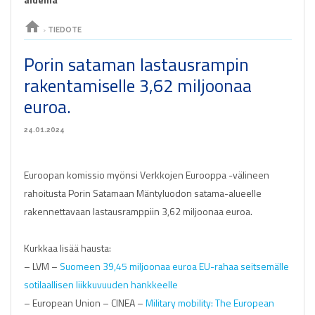
home
›
TIEDOTE
Porin sataman lastausrampin
rakentamiselle 3,62 miljoonaa
euroa.
24.01.2024
Euroopan komissio myönsi Verkkojen Eurooppa -välineen
rahoitusta Porin Satamaan Mäntyluodon satama-alueelle
rakennettavaan lastausramppiin 3,62 miljoonaa euroa.
Kurkkaa lisää hausta:
– LVM –
Suomeen 39,45 miljoonaa euroa EU-rahaa seitsemälle
sotilaallisen liikkuvuuden hankkeelle
– European Union – CINEA –
Military mobility: The European