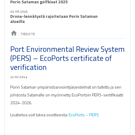
Porin Sataman golfkisat 2025
02.06.2025
Drone-lennätystä rajoitetaan Porin Sataman
alueilla
home
›
TIEDOTE
Port Environmental Review System
(PERS) – EcoPorts certificate of
verification
12.02.2024
Porin Sataman ympäristöarviointijärjestelmät on tutkittu ja sen
johdosta Satamalle on myönnetty EcoPortsin PERS-sertifikaatti
2024-2026.
Lisätietoa voit lukea osoitteesta:
EcoPorts – PERS