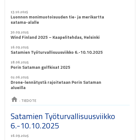
13.10.2025
Luonnon monimuotoisuuden tie- ja merikartta
satama-alalle
30.09.2025
Wind Finland 2025 – Kaapelitehdas, Helsinki
16.09.2025
Satamien Työturvallisuusviikko 6.-10.10.2025
18.06.2025
Porin Sataman golfkisat 2025
02.06.2025
Drone-lennätystä rajoitetaan Porin Sataman
alueilla
home
›
TIEDOTE
Satamien Työturvallisuusviikko
6.-10.10.2025
16.09.2025