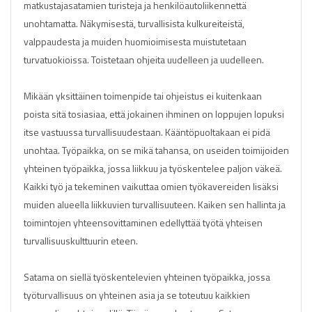
matkustajasatamien turisteja ja henkilöautoliikennettä
unohtamatta. Näkymisestä, turvallisista kulkureiteistä,
valppaudesta ja muiden huomioimisesta muistutetaan
turvatuokioissa. Toistetaan ohjeita uudelleen ja uudelleen.
Mikään yksittäinen toimenpide tai ohjeistus ei kuitenkaan
poista sitä tosiasiaa, että jokainen ihminen on loppujen lopuksi
itse vastuussa turvallisuudestaan. Kääntöpuoltakaan ei pidä
unohtaa. Työpaikka, on se mikä tahansa, on useiden toimijoiden
yhteinen työpaikka, jossa liikkuu ja työskentelee paljon väkeä.
Kaikki työ ja tekeminen vaikuttaa omien työkavereiden lisäksi
muiden alueella liikkuvien turvallisuuteen. Kaiken sen hallinta ja
toimintojen yhteensovittaminen edellyttää työtä yhteisen
turvallisuuskulttuurin eteen.
Satama on siellä työskentelevien yhteinen työpaikka, jossa
työturvallisuus on yhteinen asia ja se toteutuu kaikkien