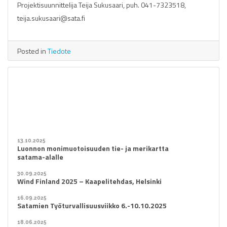
Projektisuunnittelija Teija Sukusaari, puh. 041-7323518,
teija.sukusaari@sata.fi
Posted in
Tiedote
13.10.2025
Luonnon monimuotoisuuden tie- ja merikartta
satama-alalle
30.09.2025
Wind Finland 2025 – Kaapelitehdas, Helsinki
16.09.2025
Satamien Työturvallisuusviikko 6.-10.10.2025
18.06.2025