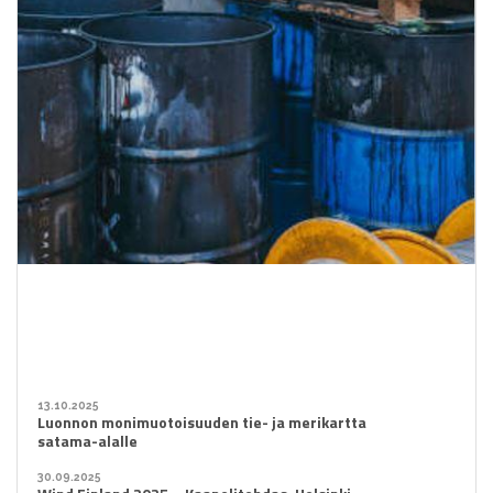
13.10.2025
Luonnon monimuotoisuuden tie- ja merikartta
satama-alalle
30.09.2025