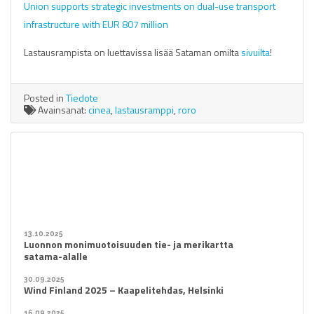
Union supports strategic investments on dual-use transport
infrastructure with EUR 807 million
Lastausrampista on luettavissa lisää Sataman omilta
sivuilta
!
Posted in
Tiedote
Avainsanat:
cinea
,
lastausramppi
,
roro
13.10.2025
Luonnon monimuotoisuuden tie- ja merikartta
satama-alalle
30.09.2025
Wind Finland 2025 – Kaapelitehdas, Helsinki
16.09.2025