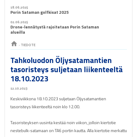
18.06.2025
Porin Sataman golfkisat 2025
02.06.2025
Drone-lennätystä rajoitetaan Porin Sataman
alueilla
home
›
TIEDOTE
Tahkoluodon Öljysatamantien
tasoristeys suljetaan liikenteeltä
18.10.2023
12.10.2023
Keskiviikkona 18.10.2023 suljetaan Öljysatamantien
tasoristeys liikenteeltä noin klo 12.00.
Tasoristeyksen uusinta kestää noin viikon, jolloin kiertotie
nestebulk-satamaan on TA6 portin kautta. Alla kiertotie merkattu