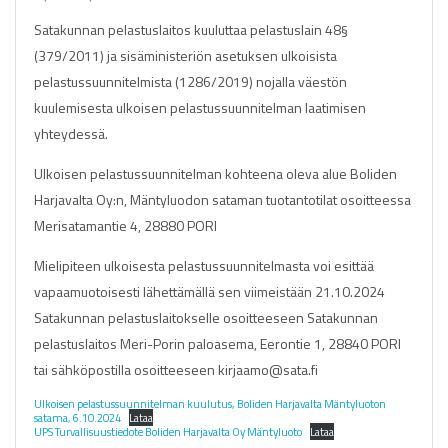
Satakunnan pelastuslaitos kuuluttaa pelastuslain 48§
(379/2011) ja sisäministeriön asetuksen ulkoisista
pelastussuunnitelmista (1286/2019) nojalla väestön
kuulemisesta ulkoisen pelastussuunnitelman laatimisen
yhteydessä.
Ulkoisen pelastussuunnitelman kohteena oleva alue Boliden
Harjavalta Oy:n, Mäntyluodon sataman tuotantotilat osoitteessa
Merisatamantie 4, 28880 PORI
Mielipiteen ulkoisesta pelastussuunnitelmasta voi esittää
vapaamuotoisesti lähettämällä sen viimeistään 21.10.2024
Satakunnan pelastuslaitokselle osoitteeseen Satakunnan
pelastuslaitos Meri-Porin paloasema, Eerontie 1, 28840 PORI
tai sähköpostilla osoitteeseen kirjaamo@sata.fi
Ulkoisen pelastussuunnitelman kuulutus, Boliden Harjavalta Mäntyluoton
satama, 6.10.2024
Lataa
UPS Turvallisuustiedote Boliden Harjavalta Oy Mäntyluoto
Lataa