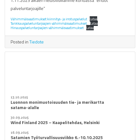
1.11.2023 alkaen nettisivuillamme kohdassa ”ehdot
palveluntarjoajille”
Vähimmäisvaatimukset kiinnitys- ja irrotuspalvelut
Lataa
Tankkauspalveluntarjoajien vähimmäisvaatimukset.
Lataa
Hinauspalveluntarjoajien vähimmäisvaatimukset
Lataa
Posted in
Tiedote
13.10.2025
Luonnon monimuotoisuuden tie- ja merikartta
satama-alalle
30.09.2025
Wind Finland 2025 – Kaapelitehdas, Helsinki
16.09.2025
Satamien Työturvallisuusviikko 6.-10.10.2025