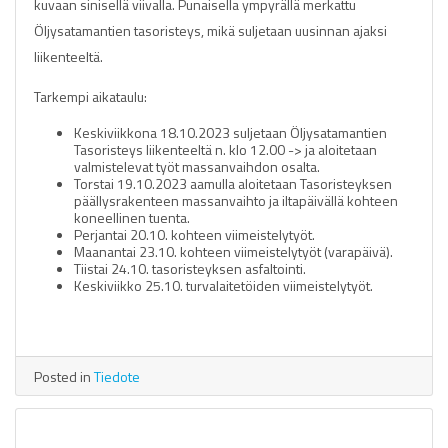
kuvaan sinisellä viivalla. Punaisella ympyrällä merkattu
Öljysatamantien tasoristeys, mikä suljetaan uusinnan ajaksi
liikenteeltä.
Tarkempi aikataulu:
Keskiviikkona 18.10.2023 suljetaan Öljysatamantien
Tasoristeys liikenteeltä n. klo 12.00 -> ja aloitetaan
valmistelevat työt massanvaihdon osalta.
Torstai 19.10.2023 aamulla aloitetaan Tasoristeyksen
päällysrakenteen massanvaihto ja iltapäivällä kohteen
koneellinen tuenta.
Perjantai 20.10. kohteen viimeistelytyöt.
Maanantai 23.10. kohteen viimeistelytyöt (varapäivä).
Tiistai 24.10. tasoristeyksen asfaltointi.
Keskiviikko 25.10. turvalaitetöiden viimeistelytyöt.
Posted in
Tiedote