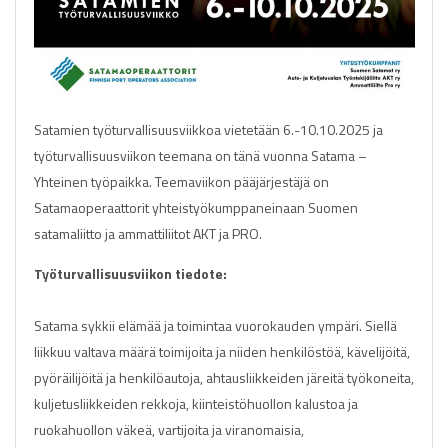
Satamien työturvallisuusviikkoa vietetään 6.-10.10.2025 ja
työturvallisuusviikon teemana on tänä vuonna Satama –
Yhteinen työpaikka. Teemaviikon pääjärjestäjä on
Satamaoperaattorit yhteistyökumppaneinaan Suomen
satamaliitto ja ammattiliitot AKT ja PRO.
Työturvallisuusviikon tiedote:
Satama sykkii elämää ja toimintaa vuorokauden ympäri. Siellä
liikkuu valtava määrä toimijoita ja niiden henkilöstöä, kävelijöitä,
pyöräilijöitä ja henkilöautoja, ahtausliikkeiden järeitä työkoneita,
kuljetusliikkeiden rekkoja, kiinteistöhuollon kalustoa ja
ruokahuollon väkeä, vartijoita ja viranomaisia,