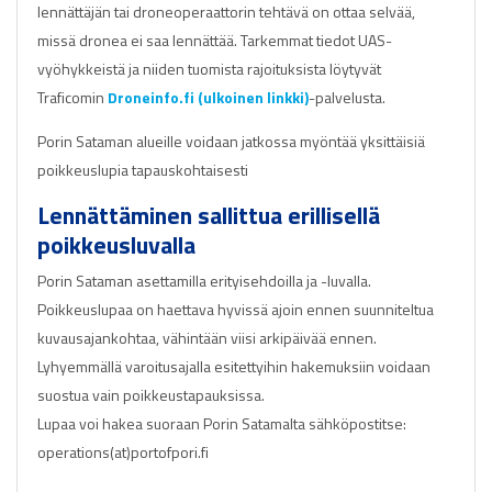
lennättäjän tai droneoperaattorin tehtävä on ottaa selvää,
missä dronea ei saa lennättää. Tarkemmat tiedot UAS-
vyöhykkeistä ja niiden tuomista rajoituksista löytyvät
Traficomin
Droneinfo.fi (ulkoinen linkki)
-palvelusta.
Porin Sataman alueille voidaan jatkossa myöntää yksittäisiä
poikkeuslupia tapauskohtaisesti
Lennättäminen sallittua erillisellä
poikkeusluvalla
Porin Sataman asettamilla erityisehdoilla ja -luvalla.
Poikkeuslupaa on haettava hyvissä ajoin ennen suunniteltua
kuvausajankohtaa, vähintään viisi arkipäivää ennen.
Lyhyemmällä varoitusajalla esitettyihin hakemuksiin voidaan
suostua vain poikkeustapauksissa.
Lupaa voi hakea suoraan Porin Satamalta sähköpostitse:
operations(at)portofpori.fi