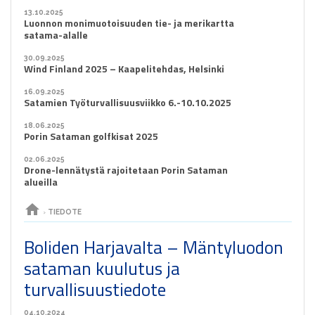
13.10.2025
Luonnon monimuotoisuuden tie- ja merikartta
satama-alalle
30.09.2025
Wind Finland 2025 – Kaapelitehdas, Helsinki
16.09.2025
Satamien Työturvallisuusviikko 6.-10.10.2025
18.06.2025
Porin Sataman golfkisat 2025
02.06.2025
Drone-lennätystä rajoitetaan Porin Sataman
alueilla
home
›
TIEDOTE
Boliden Harjavalta – Mäntyluodon
sataman kuulutus ja
turvallisuustiedote
04.10.2024