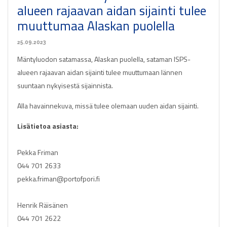
alueen rajaavan aidan sijainti tulee
muuttumaa Alaskan puolella
25.09.2023
Mäntyluodon satamassa, Alaskan puolella, sataman ISPS-
alueen rajaavan aidan sijainti tulee muuttumaan lännen
suuntaan nykyisestä sijainnista.
Alla havainnekuva, missä tulee olemaan uuden aidan sijainti.
Lisätietoa asiasta:
Pekka Friman
044 701 2633
pekka.friman@portofpori.fi
Henrik Räisänen
044 701 2622