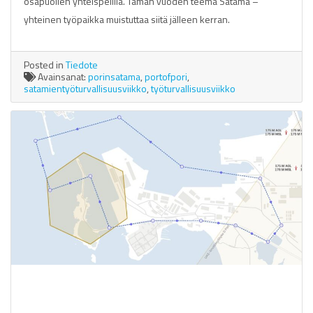
osapuolien yhteispelillä. Tämän vuoden teema Satama –
yhteinen työpaikka muistuttaa siitä jälleen kerran.
Posted in
Tiedote
Avainsanat:
porinsatama
,
portofpori
,
satamientyöturvallisuusviikko
,
työturvallisuusviikko