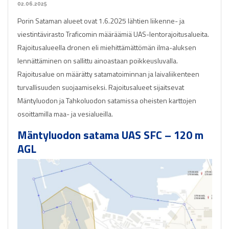
02.06.2025
Porin Sataman alueet ovat 1.6.2025 lähtien liikenne- ja
viestintävirasto Traficomin määräämiä UAS-lentorajoitusalueita.
Rajoitusalueella dronen eli miehittämättömän ilma-aluksen
lennättäminen on sallittu ainoastaan poikkeusluvalla.
Rajoitusalue on määrätty satamatoiminnan ja laivaliikenteen
turvallisuuden suojaamiseksi. Rajoitusalueet sijaitsevat
Mäntyluodon ja Tahkoluodon satamissa oheisten karttojen
osoittamilla maa- ja vesialueilla.
Mäntyluodon satama UAS SFC – 120 m
AGL