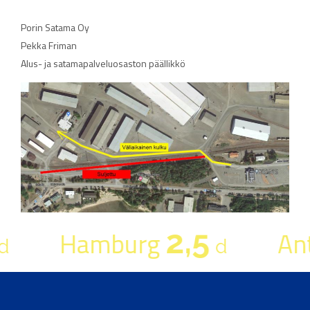
Porin Satama Oy
Pekka Friman
Alus- ja satamapalveluosaston päällikkö
2,5
Hamburg
An
d
d