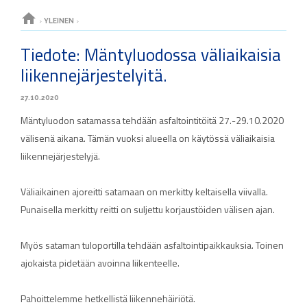
home
›
YLEINEN
›
Tiedote: Mäntyluodossa väliaikaisia
liikennejärjestelyitä.
27.10.2020
Mäntyluodon satamassa tehdään asfaltointitöitä 27.-29.10.2020
välisenä aikana. Tämän vuoksi alueella on käytössä väliaikaisia
liikennejärjestelyjä.
Väliaikainen ajoreitti satamaan on merkitty keltaisella viivalla.
Punaisella merkitty reitti on suljettu korjaustöiden välisen ajan.
Myös sataman tuloportilla tehdään asfaltointipaikkauksia. Toinen
ajokaista pidetään avoinna liikenteelle.
Pahoittelemme hetkellistä liikennehäiriötä.