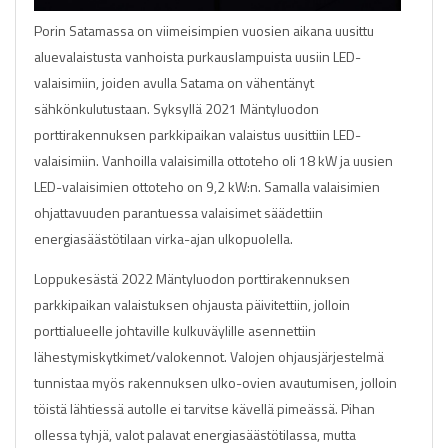
Porin Satamassa on viimeisimpien vuosien aikana uusittu
aluevalaistusta vanhoista purkauslampuista uusiin LED-
valaisimiin, joiden avulla Satama on vähentänyt
sähkönkulutustaan. Syksyllä 2021 Mäntyluodon
porttirakennuksen parkkipaikan valaistus uusittiin LED-
valaisimiin. Vanhoilla valaisimilla ottoteho oli 18 kW ja uusien
LED-valaisimien ottoteho on 9,2 kW:n. Samalla valaisimien
ohjattavuuden parantuessa valaisimet säädettiin
energiasäästötilaan virka-ajan ulkopuolella.
Loppukesästä 2022 Mäntyluodon porttirakennuksen
parkkipaikan valaistuksen ohjausta päivitettiin, jolloin
porttialueelle johtaville kulkuväylille asennettiin
lähestymiskytkimet/valokennot. Valojen ohjausjärjestelmä
tunnistaa myös rakennuksen ulko-ovien avautumisen, jolloin
töistä lähtiessä autolle ei tarvitse kävellä pimeässä. Pihan
ollessa tyhjä, valot palavat energiasäästötilassa, mutta