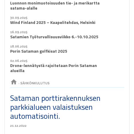
Luonnon monimuotoisuuden tie- ja merikartta
satama-alalle
30.09.2025
Wind Finland 2025 – Kaapelitehdas, Helsinki
16.09.2025
Satamien Työturvallisuusviikko 6.-10.10.2025
18.06.2025
Porin Sataman golfkisat 2025
02.06.2025
Drone-lennätystä rajoitetaan Porin Sataman
alueilla
home
›
SÄHKÖNKULUTUS
Sataman porttirakennuksen
parkkialueen valaistuksen
automatisointi.
21.12.2022