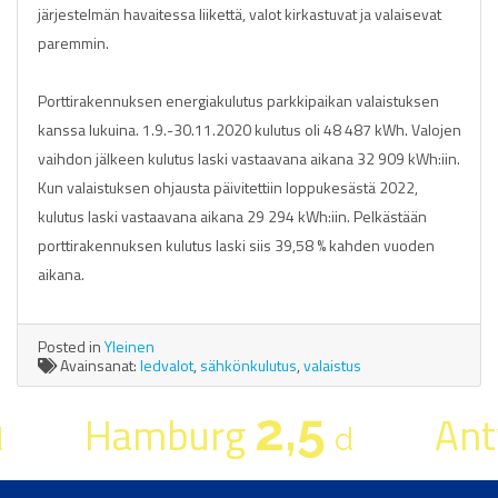
järjestelmän havaitessa liikettä, valot kirkastuvat ja valaisevat
paremmin.
Porttirakennuksen energiakulutus parkkipaikan valaistuksen
kanssa lukuina. 1.9.-30.11.2020 kulutus oli 48 487 kWh. Valojen
vaihdon jälkeen kulutus laski vastaavana aikana 32 909 kWh:iin.
Kun valaistuksen ohjausta päivitettiin loppukesästä 2022,
kulutus laski vastaavana aikana 29 294 kWh:iin. Pelkästään
porttirakennuksen kulutus laski siis 39,58 % kahden vuoden
aikana.
Posted in
Yleinen
Avainsanat:
ledvalot
,
sähkönkulutus
,
valaistus
2,5
Hamburg
Ant
d