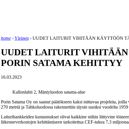
home
›
Yleinen
›
UUDET LAITURIT VIHITÄÄN KÄYTTÖÖN T
UUDET LAITURIT VIHITÄÄ
PORIN SATAMA KEHITTYY
16.03.2023
Kallonlahti 2, Mäntyluodon satama-alue
Porin Satama Oy on saanut päätökseen kaksi mittavaa projektia, joilla 
270 metriä ja Tahkoluodossa rakennettiin täysin uusiksi vuodelta 1959 ol
Laiturihankkeiden kustannukset olivat kaikkine niihin liittyvine töinee
liikenneverkostojen kehittämiseen tarkoitettua CEF-tukea 7,3 miljoona