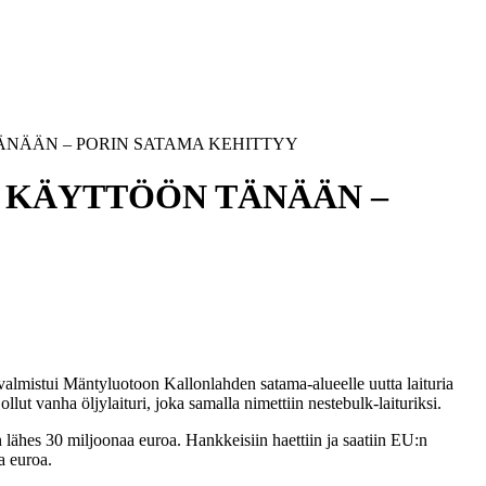
ÄNÄÄN – PORIN SATAMA KEHITTYY
N KÄYTTÖÖN TÄNÄÄN –
valmistui Mäntyluotoon Kallonlahden satama-alueelle uutta laituria
lut vanha öljylaituri, joka samalla nimettiin nestebulk-laituriksi.
n lähes 30 miljoonaa euroa. Hankkeisiin haettiin ja saatiin EU:n
a euroa.