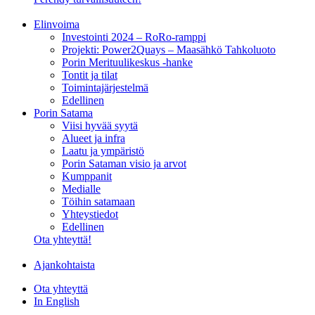
Elinvoima
Investointi 2024 – RoRo-ramppi
Projekti: Power2Quays – Maasähkö Tahkoluoto
Porin Merituulikeskus -hanke
Tontit ja tilat
Toimintajärjestelmä
Edellinen
Porin Satama
Viisi hyvää syytä
Alueet ja infra
Laatu ja ympäristö
Porin Sataman visio ja arvot
Kumppanit
Medialle
Töihin satamaan
Yhteystiedot
Edellinen
Ota yhteyttä!
Ajankohtaista
Ota yhteyttä
In English