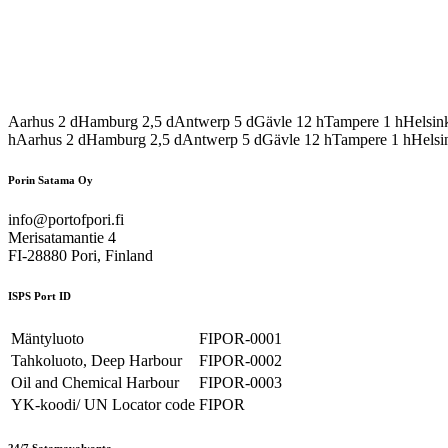
Aarhus
2
d
Hamburg
2,5
d
Antwerp
5
d
Gävle
12
h
Tampere
1
h
Helsin
h
Aarhus
2
d
Hamburg
2,5
d
Antwerp
5
d
Gävle
12
h
Tampere
1
h
Helsi
Porin Satama Oy
info@portofpori.fi
Merisatamantie 4
FI-28880 Pori, Finland
ISPS Port ID
Mäntyluoto
FIPOR-0001
Tahkoluoto, Deep Harbour
FIPOR-0002
Oil and Chemical Harbour
FIPOR-0003
YK-koodi/ UN Locator code
FIPOR
24/7 Satamavalvonta