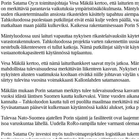
Porin Satama Oy:n toimitusjohtaja Vesa Mäkilä kertoo, että laiturien m
on merkittäviä parantavia vaikutuksia ympäristönäkökulmasta. Mäntyl
uuden rikasteterminaalin ansiosta rikasteiden käsittely tapahtuu aiem
Tahkoluodossa puolestaan putkilinjat eivät enää kulje veden päällä, vaa
matkaltaan maan päällä kulkeviksi. Kaikessa rakentamisessaan Porin 
Mäntyluodossa uusi laituri vapauttaa nykyisen rikastelaivauksiin käytet
varastorakennuksen. Tahkoluodossa projektia varten rakennettiin uusia pu
nestebulk-liikenteeseen ei tullut katkoja. Nämä putkilinjat säilyvät kä
vastaanottokapasiteetti käytännössä tuplaantuu.
Vesa Mäkilä kertoo, että nämä laiturihankkeet saavat myös jatkoa. Mä
mahdollistaa tulevaisuudessa merkittävän liikenteen kasvun. Nykyiset r
nykyisten alusten vaatimuksia kooltaan eivätkä niille johtavan väylän 
siirtyy tulevina vuosina voimakkaasti Kallonlahden satamanosaan.
Mäkilän mukaan Porin sataman merkitys tulee tulevaisuudessa kasvamaan
vuoksi idästä läntisen Suomen kautta kulkevaksi. Viime vuoden aikan
kannalta – Tahkoluodon kautta tuli eri puolilta maailmaa merkittävä m
Syväsatamaan pääsevät kulkemaan käytännössä kaikki alukset, jotka pyst
Tulevaa Nato-Suomea ajatellen Porin sijainti ja fasiliteetit ovat laajemm
isoa varuskuntaa lähellä. Uudella RoRo-rampilla tulee varmasti olemaan
Porin Satama Oy investoi myös tuulivoimaprojektien logistiikan tukemi