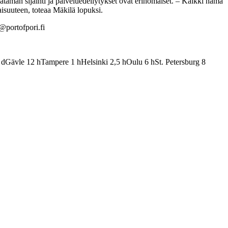
ataman sijainti ja palveluedellytykset ovat erinomaiset. – Kaikki nämä
isuuteen, toteaa Mäkilä lopuksi.
@portofpori.fi
d
Gävle
12
h
Tampere
1
h
Helsinki
2,5
h
Oulu
6
h
St. Petersburg
8