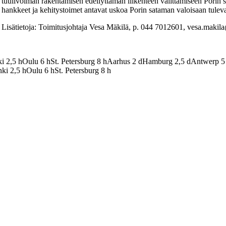
tuulivoiman rakentamisen edellyttämän liikenteen välittämiseen Porin s
hankkeet ja kehitystoimet antavat uskoa Porin sataman valoisaan tuleva
Lisätietoja: Toimitusjohtaja Vesa Mäkilä, p. 044 7012601, vesa.makila
ki
2,5
h
Oulu
6
h
St. Petersburg
8
h
Aarhus
2
d
Hamburg
2,5
d
Antwerp
5
nki
2,5
h
Oulu
6
h
St. Petersburg
8
h