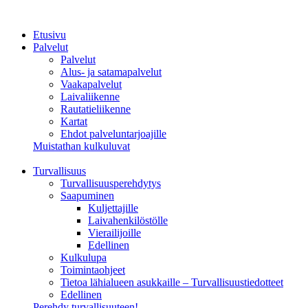
Etusivu
Palvelut
Palvelut
Alus- ja satamapalvelut
Vaakapalvelut
Laivaliikenne
Rautatieliikenne
Kartat
Ehdot palveluntarjoajille
Muistathan kulkuluvat
Turvallisuus
Turvallisuusperehdytys
Saapuminen
Kuljettajille
Laivahenkilöstölle
Vierailijoille
Edellinen
Kulkulupa
Toimintaohjeet
Tietoa lähialueen asukkaille – Turvallisuustiedotteet
Edellinen
Perehdy turvallisuuteen!