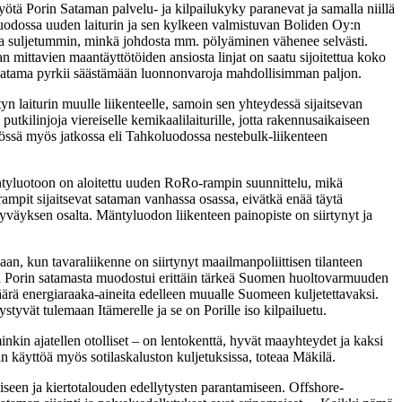
yötä Porin Sataman palvelu- ja kilpailukyky paranevat ja samalla niillä
uodossa uuden laiturin ja sen kylkeen valmistuvan Boliden Oy:n
paa suljetummin, minkä johdosta mm. pölyäminen vähenee selvästi.
n mittavien maantäyttötöiden ansiosta linjat on saatu sijoitettua koko
Satama pyrkii säästämään luonnonvaroja mahdollisimman paljon.
yn laiturin muulle liikenteelle, samoin sen yhteydessä sijaitsevan
tkilinjoja viereiselle kemikaalilaiturille, jotta rakennusaikaiseen
ytössä myös jatkossa eli Tahkoluodossa nestebulk-liikenteen
ntyluotoon on aloitettu uuden RoRo-rampin suunnittelu, mikä
ampit sijaitsevat sataman vanhassa osassa, eivätkä enää täytä
syväyksen osalta. Mäntyluodon liikenteen painopiste on siirtynyt ja
, kun tavaraliikenne on siirtynyt maailmanpoliittisen tilanteen
a Porin satamasta muodostui erittäin tärkeä Suomen huoltovarmuuden
äärä energiaraaka-aineita edelleen muualle Suomeen kuljetettavaksi.
yvät tulemaan Itämerelle ja se on Porille iso kilpailuetu.
inkin ajatellen otolliset – on lentokenttä, hyvät maayhteydet ja kaksi
 käyttöä myös sotilaskaluston kuljetuksissa, toteaa Mäkilä.
seen ja kiertotalouden edellytysten parantamiseen. Offshore-